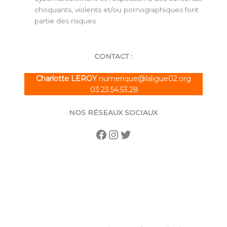
choquants, violents et/ou pornographiques font
partie des risques
CONTACT :
Charlotte LEROY
numerique@laligue02.org
03.23.54.53.28
NOS RÉSEAUX SOCIAUX