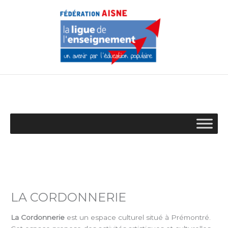
Aller
au
contenu
LA CORDONNERIE
La Cordonnerie
est un espace culturel situé à Prémontré.