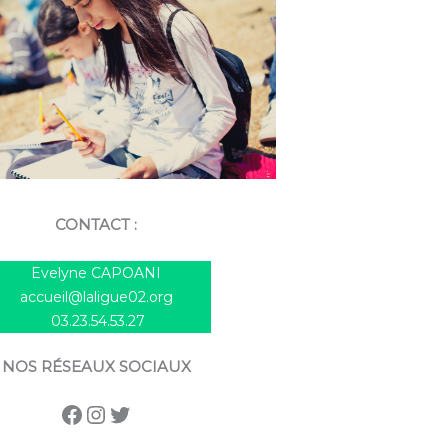
CONTACT :
Evelyne CAPOANI
accueil@laligue02.org
03.23.54.53.27
NOS RÉSEAUX SOCIAUX