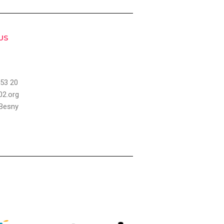
US
 53 20
02.org
 Besny