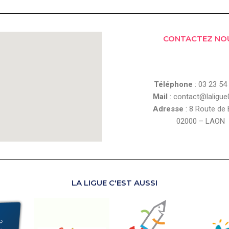
c
s
e
t
b
a
o
g
CONTACTEZ NO
o
r
k
a
m
Téléphone
: 03 23 54
Mail
: contact@laligue
Adresse
: 8 Route de
02000 – LAON
LA LIGUE C'EST AUSSI