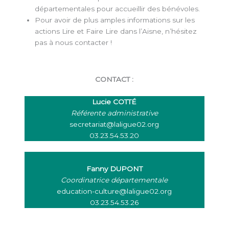
départementales pour accueillir des bénévoles.
Pour avoir de plus amples informations sur les
actions Lire et Faire Lire dans l’Aisne, n’hésitez
pas à nous contacter !
CONTACT :
Lucie COTTÉ
Référente administrative
secretariat@laligue02.org
03.23.54.53.20
Fanny DUPONT
Coordinatrice départementale
education-culture@laligue02.org
03.23.54.53.26