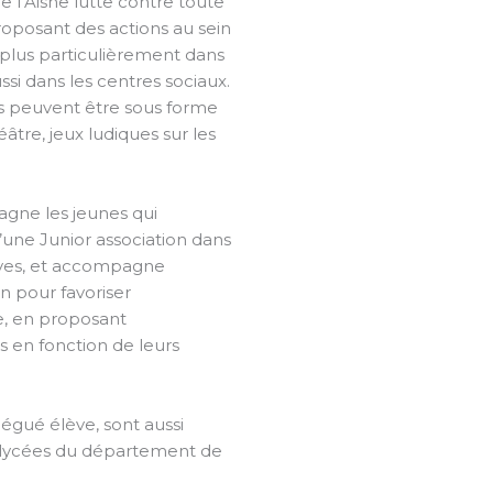
 l’Aisne lutte contre toute
roposant des actions au sein
 plus particulièrement dans
ssi dans les centres sociaux.
les peuvent être sous forme
éâtre, jeux ludiques sur les
gne les jeunes qui
’une Junior association dans
ives, et accompagne
n pour favoriser
re, en proposant
s en fonction de leurs
égué élève, sont aussi
t lycées du département de