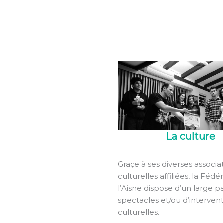
La culture
Graçe à ses diverses associa
culturelles affiliées, la Fédé
l’Aisne dispose d’un large p
spectacles et/ou d’interven
culturelles.