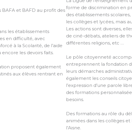
La Ligue de l’enseignement de
forme de discrimination en p
s BAFA et BAFD au profit des
des établissements scolaires,
les collèges et lycées, mais au
Les actions sont diverses, el
ans les établissements
de ciné-débats, ateliers de th
es en difficulté, avec
différentes religions, etc …
cé à la Scolarité, de l’aide
u encore les devoirs faits.
Le pôle citoyenneté accompa
entreprennent la fondation d
ration proposent également
leurs démarches administrat
stinés aux élèves rentrant en
également les conseils citoye
l’expression d’une parole lib
des formations personnalisée
besoins.
Des formations au rôle du dél
animées dans les collèges e
l’Aisne.