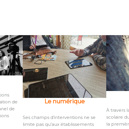
tions
Le numérique
ration de
anel de
À travers 
tions
scolaire d
Ses champs d’interventions ne se
la premièr
limite pas qu’aux établissements