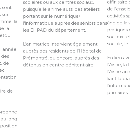
affinitaire
scolaires ou aux centres sociaux,
s sont
de l’ense
puisqu’elle anime aussi des ateliers
 sur
activités 
portant sur le numérique/
omme: la
âge de la 
l’informatique auprès des séniors dans
de la
pratiques
les EHPAD du département.
tc ..
sociaux tel
sociale, le
L’animatrice intervient également
 l’année
auprès des résidents de l’Hôpital de
c des
En lien av
Prémontré, ou encore, auprès des
t, de
l’Aisne, l
détenus en centre pénitentiaire.
ec
l’Aisne an
entation
liant la pr
l’informat
ire de
primaires.
oordonne
t au long
position