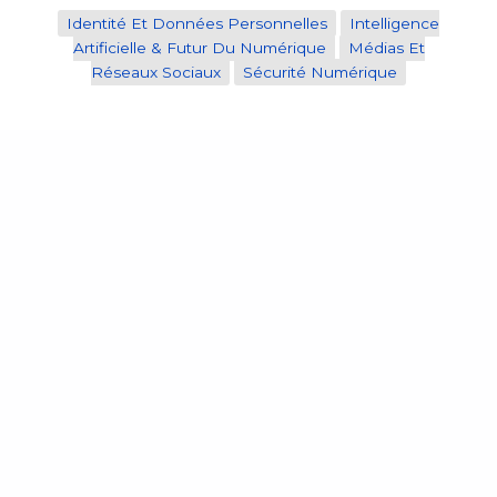
Identité Et Données Personnelles
Intelligence
Artificielle & Futur Du Numérique
Médias Et
Réseaux Sociaux
Sécurité Numérique