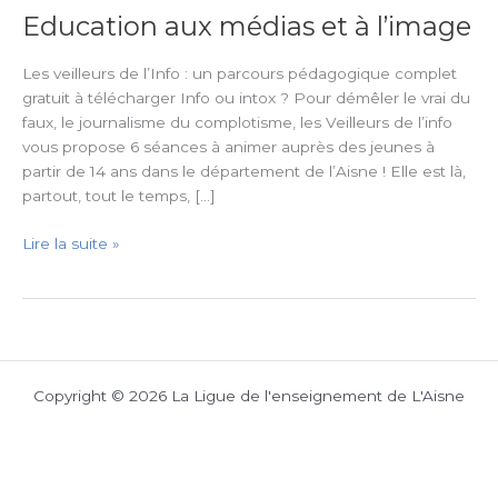
Education aux médias et à l’image
Education
aux
médias
Les veilleurs de l’Info : un parcours pédagogique complet
et
gratuit à télécharger Info ou intox ? Pour démêler le vrai du
à
faux, le journalisme du complotisme, les Veilleurs de l’info
l’image
vous propose 6 séances à animer auprès des jeunes à
partir de 14 ans dans le département de l’Aisne ! Elle est là,
partout, tout le temps, […]
Lire la suite »
Copyright © 2026 La Ligue de l'enseignement de L'Aisne