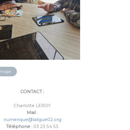
’Image
CONTACT :
Charlotte LEROY
Mail
:
numerique@laligue02.org
Téléphone
: 03 23 54 53