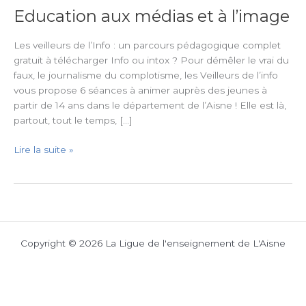
Education aux médias et à l’image
Education
aux
médias
Les veilleurs de l’Info : un parcours pédagogique complet
et
gratuit à télécharger Info ou intox ? Pour démêler le vrai du
à
faux, le journalisme du complotisme, les Veilleurs de l’info
l’image
vous propose 6 séances à animer auprès des jeunes à
partir de 14 ans dans le département de l’Aisne ! Elle est là,
partout, tout le temps, […]
Lire la suite »
Copyright © 2026 La Ligue de l'enseignement de L'Aisne